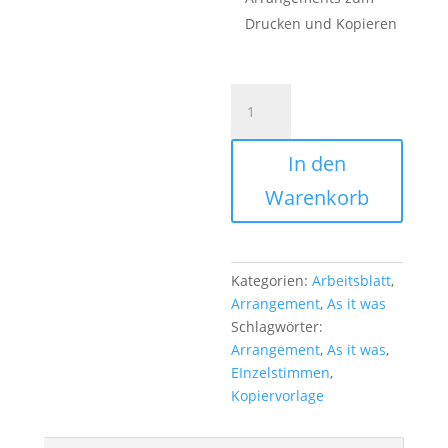
Drucken und Kopieren
Kopiervorlage
zu
"As
In den
it
was"
Warenkorb
Menge
Kategorien:
Arbeitsblatt
,
Arrangement
,
As it was
Schlagwörter:
Arrangement
,
As it was
,
EInzelstimmen
,
Kopiervorlage